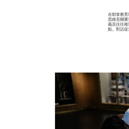
在耶拿教育
思維至關重
義且往往複
點。對話促