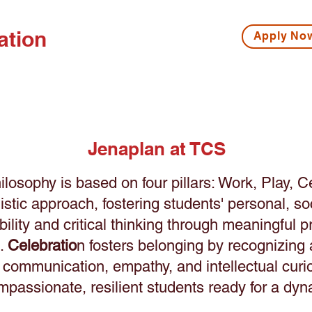
ation
Apply N
ISSIONS
HIGH SCHOOL
MIDDLE SCHOOL
S
Jenaplan at TCS
losophy is based on four pillars: Work, Play, C
listic approach, fostering students' personal, s
lity and critical thinking through meaningful p
n.
Celebratio
n fosters belonging by recognizing 
ommunication, empathy, and intellectual curiosi
mpassionate, resilient students ready for a dyn