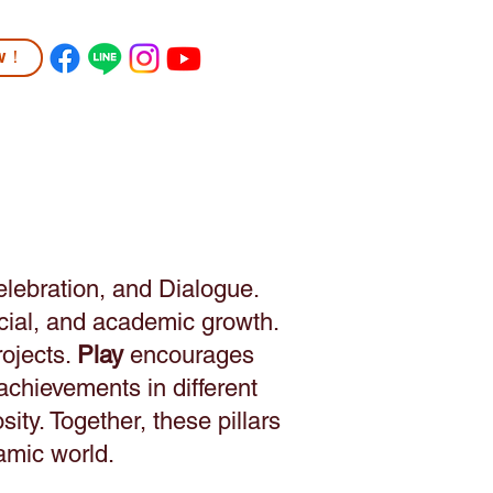
ow！
TUDENT LIFE
COMMUNITY
More
elebration, and Dialogue.
ocial, and academic growth.
rojects.
Play
encourages
achievements in different
ty. Together, these pillars
amic world.