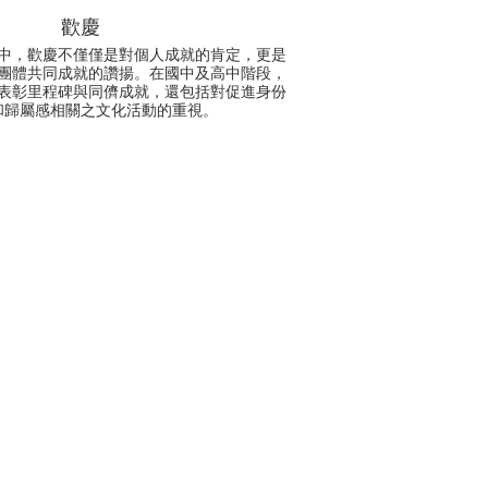
歡慶
中，歡慶不僅僅是對個人成就的肯定，更是
團體共同成就的讚揚。在國中及高中階段，
表彰里程碑與同儕成就，還包括對促進身份
和歸屬感相關之文化活動的重視。