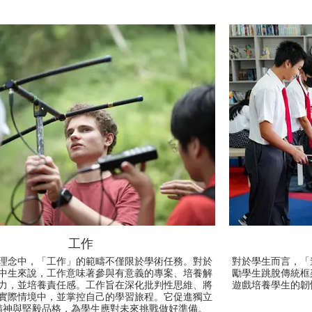
工作
理念中，「工作」的範疇不僅限於學術任務。對於
對於學生而言，「
中生來說，工作意味著參與有意義的專案、培養解
勵學生跳脫傳統框
力，並培養責任感。工作旨在深化批判性思維、將
遊戲培養學生的韌
實際情境中，並掌控自己的學習旅程。它促進獨立
精神與堅毅品格，為學生應對未來挑戰做好準備。