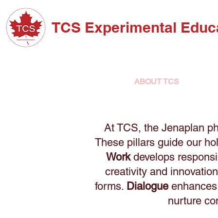
TCS Experimental Educ
ABOUT TCS
ADM
At TCS, the Jenaplan phi
These pillars guide our ho
Work
develops responsibi
creativity and innovatio
forms.
Dialogue
enhances c
nurture co