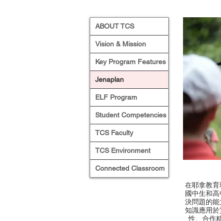
ABOUT TCS
Vision & Mission
Key Program Features
Jenaplan
ELF Program
Student Competencies
TCS Faculty
TCS Environment
Connected Classroom
在耶拿教育
國中生和高
決問題的能
知識應用於
性、合作