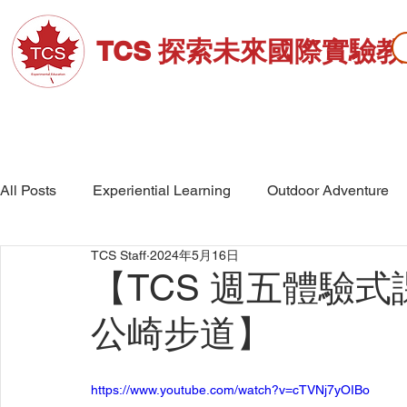
TCS 探索未來國際實驗
關於TCS
招生資訊
高中部
All Posts
Experiential Learning
Outdoor Adventure
TCS Staff
2024年5月16日
School Events
High School
Middle School
【TCS 週五體驗式
公崎步道】
https://www.youtube.com/watch?v=cTVNj7yOIBo