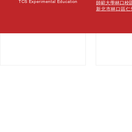
TCS Experimental Education
師範大學林口校區
新北市林口區仁
【TCS 週五體驗式課程｜專題
【TCS 週
實驗探索營 Week 1】
部走出教室