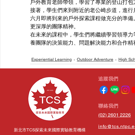
戶外教育老師帶領，學習了專業的登山打包
接著，學生們來到附近的老公崎步道，進行
六月即將到來的戶外探索課程做充分的準備
更深厚的團隊精神。 
在未來的課程中，學生們將繼續學習領導力
養團隊的決策能力、問題解決能力和合作精
Experiential Learning
Outdoor Adventure
High Sc
​追蹤我們
相關文章
​聯絡我們
(02) 2601 2226
info@tcs.ntpc.
新北市TCS探索未來國際實驗教育機構